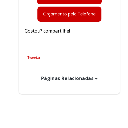
Cabo para guindaste
ida
Cabo nautico
Orçamento pelo Telefone
marração de carga
Gostou? compartilhe!
xa
Catraca cinta de carga
inta elevação de carga
ixação de carga
Tweetar
ster para amarração
Páginas Relacionadas
para amarração de carga
iéster para carga
 para elevação de carga
o
Cinta de poliéster valor
Cinta sling branca