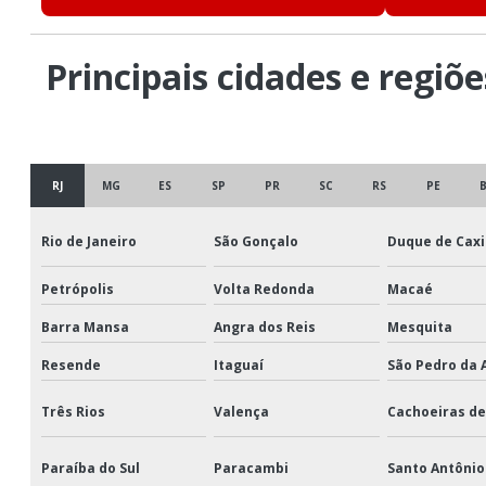
Principais cidades e regiõ
RJ
MG
ES
SP
PR
SC
RS
PE
Rio de Janeiro
São Gonçalo
Duque de Caxi
Petrópolis
Volta Redonda
Macaé
Barra Mansa
Angra dos Reis
Mesquita
Resende
Itaguaí
São Pedro da 
Três Rios
Valença
Cachoeiras d
Paraíba do Sul
Paracambi
Santo Antônio