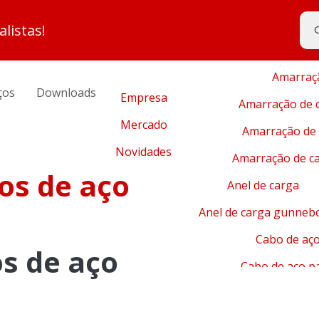
Acessórios para f
listas!
Alicate corta cabo
Blog
Amarraç
ços
Downloads
Empresa
Amarração de 
Mercado
Amarração de 
Novidades
Amarração de c
os de aço
Anel de carga
Anel de carga gunneb
Cabo de aç
s de aço
Cabo de aço p
Cabo de aço