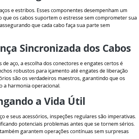
Cabo de guincho
laços e estribos. Esses componentes desempenham um
Cabo linha de v
indo que os cabos suportem o estresse sem comprometer sua
, assegurando que cada cabo faça sua parte sem
Catraca de a
Catraca de amarração fi
ança Sincronizada dos Cabos
Cinta de carga
C
Cinta de f
 de aço, a escolha dos conectores e engates certos é
ganchos robustos para içamento até engates de liberação
Cinta de polié
sórios são os verdadeiros maestros, garantindo que os
Cinta de poliéster 
 a harmonia operacional.
Cinta de pol
ngando a Vida Útil
Cinta de poliéster
ço e seus acessórios, inspeções regulares são imperativas.
Cinta de poliéster preç
ficando potenciais problemas antes que se tornem sérios.
as também garantem operações contínuas sem surpresas
Cinta sling