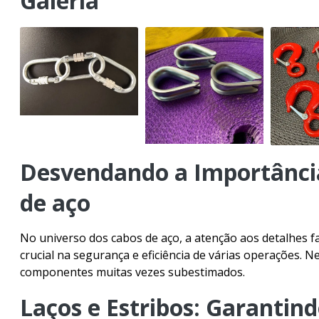
Galeria
Acessórios
Lingas de
Corrente
Cordas e
Cabos Navais
Desvendando a Importância
de aço
Equipamentos
No universo dos cabos de aço, a atenção aos detalhes 
crucial na segurança e eficiência de várias operações. 
componentes muitas vezes subestimados.
Ferramentas
Laços e Estribos: Garantind