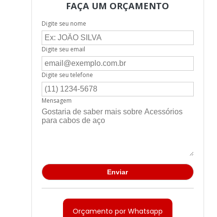
ecial para guindaste
FAÇA UM ORÇAMENTO
e aço fino
Digite seu nome
izado com alma de fibra
Digite seu email
galvanizado preço
e
Cabo de aço inox preço
Digite seu telefone
o linha de vida
Mensagem
 linha de vida preço
o plastificado
lastificado preço
Cabo de aço revestido pvc
Cabo para elevadores
ipamento academia
Orçamento por Whatsapp