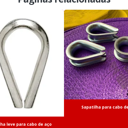
Fornecedor co
Fornecedor 
Fornecedor c
Fornecedor manilha i
Gancho giratorio
Ga
Grampo leve ino
Içamento de carga
Ki
Laço de cabo de aço
Manilha inox
Mosquetão in
Sapatilha para cabo d
Mosquetão
lha leve para cabo de aço
Mosquetão trava simp