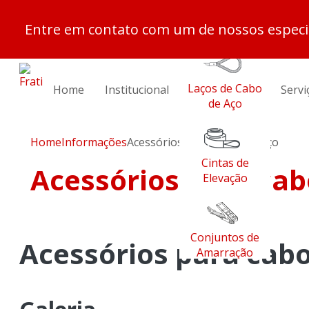
Entre em contato com um de nossos especia
Cabos de Aço
Laços de Cabo
Home
Institucional
Servi
de Aço
Home
Informações
Acessórios para cabos de aço
Cintas de
Acessórios para cab
Elevação
Conjuntos de
Acessórios para cabo
Amarração