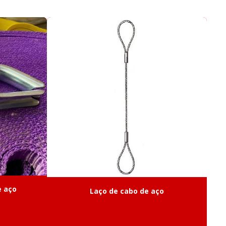
rda linha de vida
corda para pesca
orda trava quedas
nox
Gancho clévis trava
ncho olhal
Grampo leve
x
Grampo pesado
t catraca cinta de amarração
Manilha curva pesada
Manilha reta pesada
ox trava simples
e aço
Laço de cabo de aço
 linha de vida
les
Olhal de suspensão