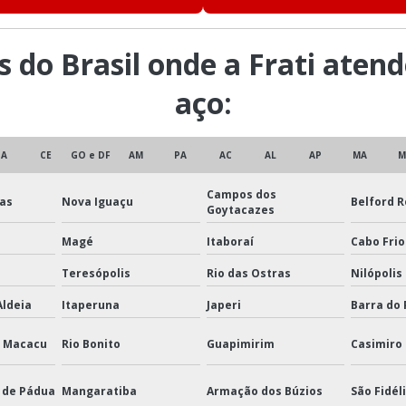
Olhal de suspe
es do Brasil onde a Frati aten
Olhal de sus
aço:
Placas de ancora
Rolinho de exercícios
BA
CE
GO e DF
AM
PA
AC
AL
AP
MA
M
Sapatilha leve para cab
Campos dos
Talhas manu
as
Nova Iguaçu
Belford 
Goytacazes
Talhas manuais pr
Magé
Itaboraí
Cabo Frio
Teresópolis
Rio das Ostras
Nilópolis
Aldeia
Itaperuna
Japeri
Barra do 
e Macacu
Rio Bonito
Guapimirim
Casimiro
 de Pádua
Mangaratiba
Armação dos Búzios
São Fidél