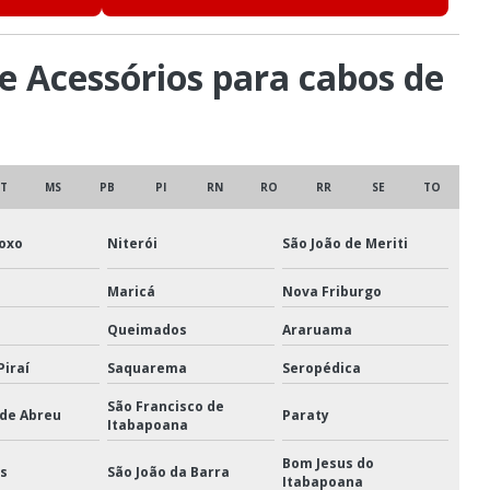
nsão tipo parafuso
de Acessórios para cabos de
pensão tipo porca
gem
Polia oscilante
Sapatilha para cabo de aço
T
MS
PB
PI
RN
RO
RR
SE
TO
o de aço
Talhas manuais
ais de corrente
Roxo
Niterói
São João de Meriti
eco
Troles manuais
Maricá
Nova Friburgo
Queimados
Araruama
Piraí
Saquarema
Seropédica
São Francisco de
 de Abreu
Paraty
Itabapoana
Bom Jesus do
is
São João da Barra
Itabapoana