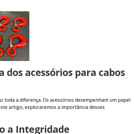
Cabo de aço esp
Cabo d
Cabo de aço galvan
Cabo de aço 
Cabo aço para guindast
Cabo de aç
Cabo de aço para
 dos acessórios para cabos
Cabo de aç
Cabo de aço p
faz toda a diferença. Os acessórios desempenham um papel
Cabo de aço preço
Neste artigo, exploraremos a importância desses
Cabo de aço zincado
Cabo para equ
o a Integridade