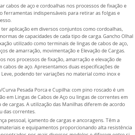
Conjunto cegonheiro
 ferramentas indispensáveis para retirar as folgas e
Conjunto guinch
cesso.
Corda bombeiro
normas de capacidades de cada tipo de carga. Gancho Olhal
Corda linha de 
ação utilizado como terminais de lingas de cabos de aço,
Corda para pesc
rviços de amarração, movimentação e Elevação de Cargas.
Corrente inoxidavel
m cabos de aço. Apresentamos duas especificações de
Correntes grau 8
De
eve, podendo ter variações no material como inox e
Elos de ligação
Emp
Empresa de cinta de 
ção em Lingas de Cabos de Aço ou lingas de correntes em
de cargas. A utilização das Manilhas diferem de acordo
Empresa de cinta d
u das correntes.
Empresa de con
 materiais e equipamentos proporcionando alta resistência
Empresa de conjunto
contrados nos mais diversos modelos e diferem entre si