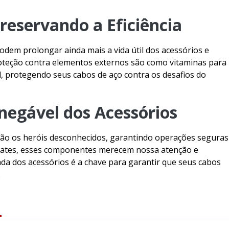
Cinta tipo paraquedis
eservando a Eficiência
Cintas 
Cintas de ele
odem prolongar ainda mais a vida útil dos acessórios e
teção contra elementos externos são como vitaminas para
Cintas 
, protegendo seus cabos de aço contra os desafios do
Cintas de poliester p
Cintas de poliester text
negável dos Acessórios
Conjunto 
ão os heróis desconhecidos, garantindo operações seguras
Conjunto de a
engates, esses componentes merecem nossa atenção e
a dos acessórios é a chave para garantir que seus cabos
Conjunto de
.
Conjunto de
Conjunto de amarraçã
pla