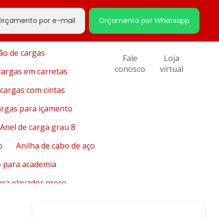
ixação de cabo de aço
Orçamento por e-mail
Orçamento por Whatsapp
Alicates para cortar aço
ão de cargas
Fale
Loja
conosco
virtual
cargas em carretas
cargas com cintas
argas para içamento
Anel de carga grau 8
o
Anilha de cabo de aço
o para academia
ara elevador preço
 para elevadores