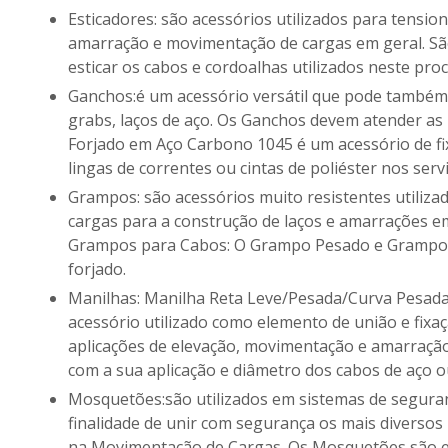
Esticadores: são acessórios utilizados para tensionar cabos de aço e cordoalhas nos processos de fixação e
amarração e movimentação de cargas em geral. São
esticar os cabos e cordoalhas utilizados neste pro
Ganchos:é um acessório versátil que pode também ter aplicação em diversos conjuntos como cordoalhas,
grabs, laços de aço. Os Ganchos devem atender as 
Forjado em Aço Carbono 1045 é um acessório de fix
lingas de correntes ou cintas de poliéster nos se
Grampos: são acessórios muito resistentes utilizados nos processos de fixação, amarração e elevação de
cargas para a construção de laços e amarrações e
Grampos para Cabos: O Grampo Pesado e Grampo L
forjado.
Manilhas: Manilha Reta Leve/Pesada/Curva Pesada/Curva Pesada Porca e Cupilha: com pino roscado é um
acessório utilizado como elemento de união e fixa
aplicações de elevação, movimentação e amarração 
com a sua aplicação e diâmetro dos cabos de aço o
Mosquetões:são utilizados em sistemas de segurança pessoal, içamento de cargas e ancoragens. Têm a
finalidade de unir com segurança os mais diversos
na Movimentação de Cargas. Os Mosquetões são en