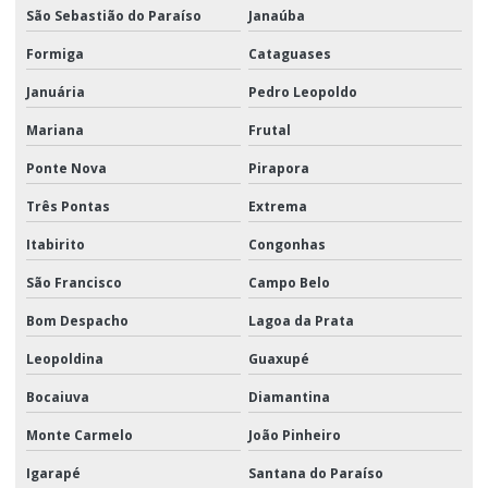
São Sebastião do Paraíso
Janaúba
Formiga
Cataguases
Januária
Pedro Leopoldo
Mariana
Frutal
Ponte Nova
Pirapora
Três Pontas
Extrema
Itabirito
Congonhas
São Francisco
Campo Belo
Bom Despacho
Lagoa da Prata
Leopoldina
Guaxupé
Bocaiuva
Diamantina
Monte Carmelo
João Pinheiro
Igarapé
Santana do Paraíso