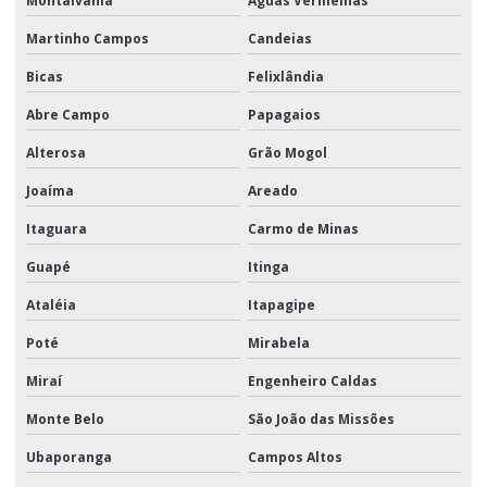
Montalvânia
Águas Vermelhas
Martinho Campos
Candeias
Bicas
Felixlândia
Abre Campo
Papagaios
Alterosa
Grão Mogol
Joaíma
Areado
Itaguara
Carmo de Minas
Guapé
Itinga
Ataléia
Itapagipe
Poté
Mirabela
Miraí
Engenheiro Caldas
Monte Belo
São João das Missões
Ubaporanga
Campos Altos