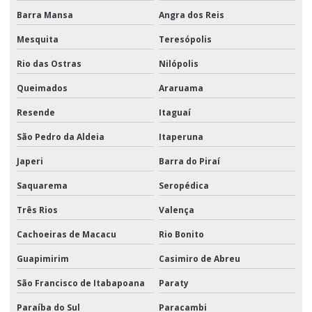
Barra Mansa
Angra dos Reis
Mesquita
Teresópolis
Rio das Ostras
Nilópolis
Queimados
Araruama
Resende
Itaguaí
São Pedro da Aldeia
Itaperuna
Japeri
Barra do Piraí
Saquarema
Seropédica
Três Rios
Valença
Cachoeiras de Macacu
Rio Bonito
Guapimirim
Casimiro de Abreu
São Francisco de Itabapoana
Paraty
Paraíba do Sul
Paracambi