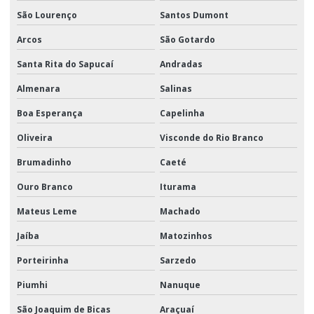
São Lourenço
Santos Dumont
Arcos
São Gotardo
Santa Rita do Sapucaí
Andradas
Almenara
Salinas
Boa Esperança
Capelinha
Oliveira
Visconde do Rio Branco
Brumadinho
Caeté
Ouro Branco
Iturama
Mateus Leme
Machado
Jaíba
Matozinhos
Porteirinha
Sarzedo
Piumhi
Nanuque
São Joaquim de Bicas
Araçuaí