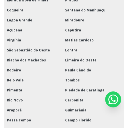
Morada Nova de Minas
Prados
Coqueiral
Santana do Manhuaçu
Lagoa Grande
Miradouro
Açucena
Caputira
Virgínia
Matias Cardoso
São Sebastião do Oeste
Lontra
Riacho dos Machados
Limeira do Oeste
Rodeiro
Paula Cândido
Belo Vale
Tombos
Pimenta
Piedade de Caratinga
Rio Novo
Carbonita
Araporã
Guimarânia
Passa Tempo
Campo Florido