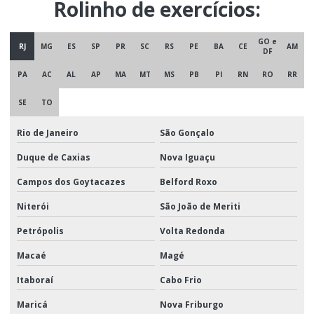
Rolinho de exercícios:
GO e
RJ
MG
ES
SP
PR
SC
RS
PE
BA
CE
AM
DF
PA
AC
AL
AP
MA
MT
MS
PB
PI
RN
RO
RR
SE
TO
Rio de Janeiro
São Gonçalo
Duque de Caxias
Nova Iguaçu
Campos dos Goytacazes
Belford Roxo
Niterói
São João de Meriti
Petrópolis
Volta Redonda
Macaé
Magé
Itaboraí
Cabo Frio
Maricá
Nova Friburgo