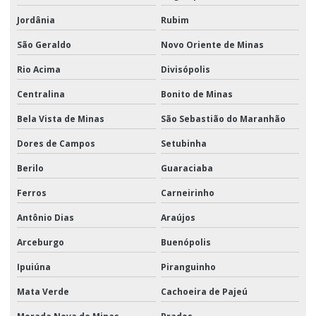
Jordânia
Rubim
São Geraldo
Novo Oriente de Minas
Rio Acima
Divisópolis
Centralina
Bonito de Minas
Bela Vista de Minas
São Sebastião do Maranhão
Dores de Campos
Setubinha
Berilo
Guaraciaba
Ferros
Carneirinho
Antônio Dias
Araújos
Arceburgo
Buenópolis
Ipuiúna
Piranguinho
Mata Verde
Cachoeira de Pajeú