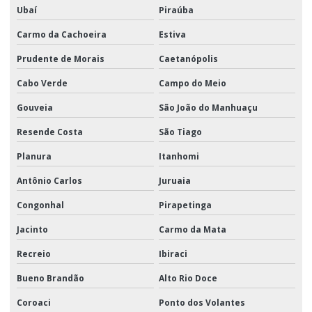
Ubaí
Piraúba
Carmo da Cachoeira
Estiva
Prudente de Morais
Caetanópolis
Cabo Verde
Campo do Meio
Gouveia
São João do Manhuaçu
Resende Costa
São Tiago
Planura
Itanhomi
Antônio Carlos
Juruaia
Congonhal
Pirapetinga
Jacinto
Carmo da Mata
Recreio
Ibiraci
Bueno Brandão
Alto Rio Doce
Coroaci
Ponto dos Volantes