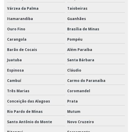
Várzea da Palma
Taiobeiras
Itamarandiba
Guanhães
Ouro Fino
Brasília de Minas
Carangola
Pompéu
Barão de Cocais
Além Paraíba
Juatuba
Santa Bárbara
Espinosa
Cláudio
Cambuí
Carmo do Paranaíba
Três Marias
Coromandel
Conceição das Alagoas
Prata
Rio Pardo de Minas
Mutum
Santo Antônio do Monte
Novo Cruzeiro