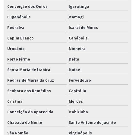
Conceição dos Ouros
Igaratinga
Eugenópolis
Itamogi
Pedralva
Icaraí de Minas
Capim Branco
Canápolis
Urucânia
Ninheira
Porto Firme
Delta
Santa Maria de Itabira
Itaipé
Pedras de Maria da Cruz
Fervedouro
Senhora dos Remédios
Capitólio
Cristina
Mercês
Conceição da Aparecida
Itabirinha
Chapada do Norte
Santo Antônio do Jacinto
São Romão
Virginópolis