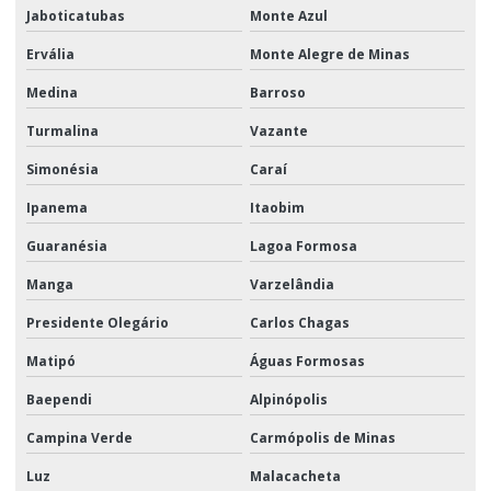
Jaboticatubas
Monte Azul
Ervália
Monte Alegre de Minas
Medina
Barroso
Turmalina
Vazante
Simonésia
Caraí
Ipanema
Itaobim
Guaranésia
Lagoa Formosa
Manga
Varzelândia
Presidente Olegário
Carlos Chagas
Matipó
Águas Formosas
Baependi
Alpinópolis
Campina Verde
Carmópolis de Minas
Luz
Malacacheta