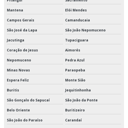
Pitangui
Sacramento
Mantena
Elói Mendes
Campos Gerais
Camanducaia
São José da Lapa
São João Nepomuceno
Jacutinga
Tupaciguara
Coração de Jesus
Aimorés
Nepomuceno
Pedra Azul
Minas Novas
Paraopeba
Espera Feliz
Monte Sião
Buritis
Jequitinhonha
São Gonçalo do Sapucaí
São João da Ponte
Belo Oriente
Buritizeiro
São João do Paraíso
Carandaí