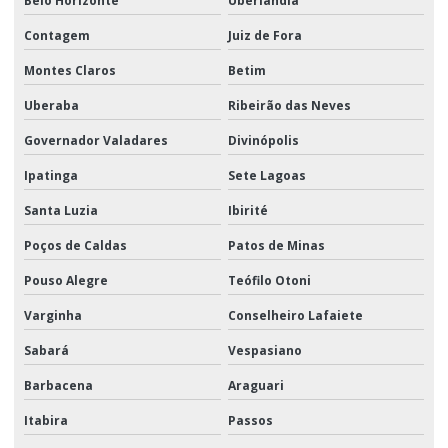
Belo Horizonte
Uberlândia
Contagem
Juiz de Fora
Montes Claros
Betim
Uberaba
Ribeirão das Neves
Governador Valadares
Divinópolis
Ipatinga
Sete Lagoas
Santa Luzia
Ibirité
Poços de Caldas
Patos de Minas
Pouso Alegre
Teófilo Otoni
Varginha
Conselheiro Lafaiete
Sabará
Vespasiano
Barbacena
Araguari
Itabira
Passos