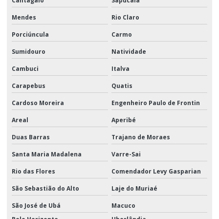
Cantagalo
Sapucaia
Mendes
Rio Claro
Porciúncula
Carmo
Sumidouro
Natividade
Cambuci
Italva
Carapebus
Quatis
Cardoso Moreira
Engenheiro Paulo de Frontin
Areal
Aperibé
Duas Barras
Trajano de Moraes
Santa Maria Madalena
Varre-Sai
Rio das Flores
Comendador Levy Gasparian
São Sebastião do Alto
Laje do Muriaé
São José de Ubá
Macuco