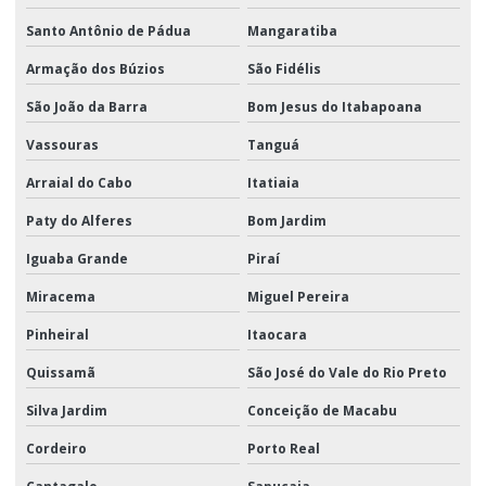
Santo Antônio de Pádua
Mangaratiba
Armação dos Búzios
São Fidélis
São João da Barra
Bom Jesus do Itabapoana
Vassouras
Tanguá
Arraial do Cabo
Itatiaia
Paty do Alferes
Bom Jardim
Iguaba Grande
Piraí
Miracema
Miguel Pereira
Pinheiral
Itaocara
Quissamã
São José do Vale do Rio Preto
Silva Jardim
Conceição de Macabu
Cordeiro
Porto Real