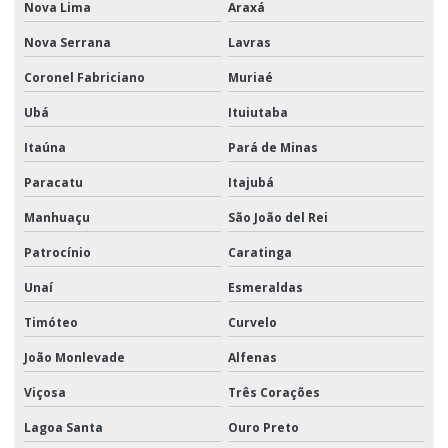
Nova Lima
Araxá
Nova Serrana
Lavras
Coronel Fabriciano
Muriaé
Ubá
Ituiutaba
Itaúna
Pará de Minas
Paracatu
Itajubá
Manhuaçu
São João del Rei
Patrocínio
Caratinga
Unaí
Esmeraldas
Timóteo
Curvelo
João Monlevade
Alfenas
Viçosa
Três Corações
Lagoa Santa
Ouro Preto