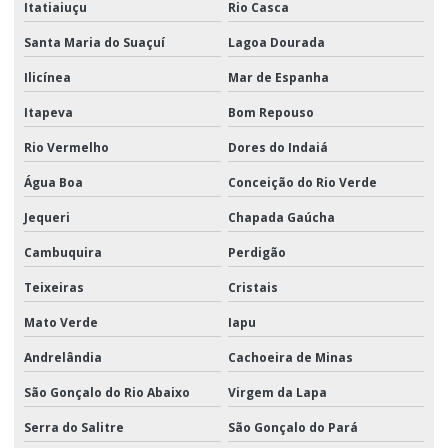
Itatiaiuçu
Rio Casca
Santa Maria do Suaçuí
Lagoa Dourada
Ilicínea
Mar de Espanha
Itapeva
Bom Repouso
Rio Vermelho
Dores do Indaiá
Água Boa
Conceição do Rio Verde
Jequeri
Chapada Gaúcha
Cambuquira
Perdigão
Teixeiras
Cristais
Mato Verde
Iapu
Andrelândia
Cachoeira de Minas
São Gonçalo do Rio Abaixo
Virgem da Lapa
Serra do Salitre
São Gonçalo do Pará