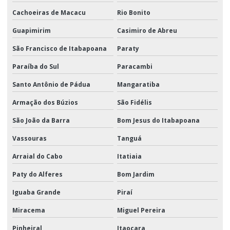
Cachoeiras de Macacu
Rio Bonito
Guapimirim
Casimiro de Abreu
São Francisco de Itabapoana
Paraty
Paraíba do Sul
Paracambi
Santo Antônio de Pádua
Mangaratiba
Armação dos Búzios
São Fidélis
São João da Barra
Bom Jesus do Itabapoana
Vassouras
Tanguá
Arraial do Cabo
Itatiaia
Paty do Alferes
Bom Jardim
Iguaba Grande
Piraí
Miracema
Miguel Pereira
Pinheiral
Itaocara