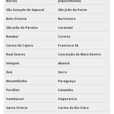
Buritis
Jequitinhonha
São Gonçalo do Sapucaí
São João da Ponte
Belo Oriente
Buritizeiro
São João do Paraíso
Carandaí
Bambuí
Corinto
Carmo do Cajuru
Francisco Sá
Raul Soares
Conceição do Mato Dentro
Inhapim
Abaeté
Ibiá
Serro
Muzambinho
Paraguaçu
Perdões
Caxambu
Itambacuri
Itapecerica
Santa Vitória
Carmo do Rio Claro