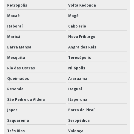
Petrópolis
Volta Redonda
Macaé
Magé
Itaboraí
Cabo Frio
Maricá
Nova Friburgo
Barra Mansa
Angra dos Reis
Mesquita
Teresópolis
Rio das Ostras
Nilópolis
Queimados
Araruama
Resende
Itaguaí
São Pedro da Aldeia
Itaperuna
Japeri
Barra do Piraí
Saquarema
Seropédica
Três Rios
Valença