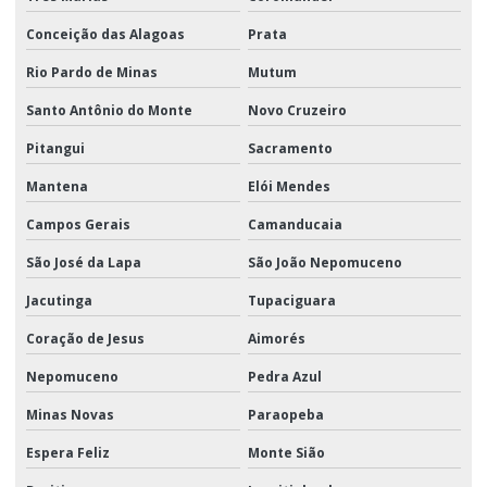
Conceição das Alagoas
Prata
Rio Pardo de Minas
Mutum
Santo Antônio do Monte
Novo Cruzeiro
Pitangui
Sacramento
Mantena
Elói Mendes
Campos Gerais
Camanducaia
São José da Lapa
São João Nepomuceno
Jacutinga
Tupaciguara
Coração de Jesus
Aimorés
Nepomuceno
Pedra Azul
Minas Novas
Paraopeba
Espera Feliz
Monte Sião