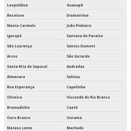
Leopoldina
Guaxupé
Bocaiuva
Diamantina
Monte Carmelo
João Pinheiro
Igarapé
Santana do Paraíso
São Lourenço
Santos Dumont
Arcos
São Gotardo
Santa Rita do Sapucaí
Andradas
Almenara
Salinas
Boa Esperança
Capelinha
Oliveira
Visconde do Rio Branco
Brumadinho
Caeté
Ouro Branco
Iturama
Mateus Leme
Machado