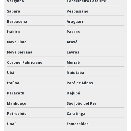
Varginha
Conselheiro Lafaiete
Sabará
Vespasiano
Barbacena
Araguari
Itabira
Passos
Nova Lima
Araxá
Nova Serrana
Lavras
Coronel Fabriciano
Muriaé
Ubá
Ituiutaba
Itaúna
Pará de Minas
Paracatu
Itajubá
Manhuaçu
São João del Rei
Patrocínio
Caratinga
Unaí
Esmeraldas