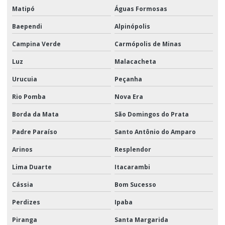
Matipó
Águas Formosas
Baependi
Alpinópolis
Campina Verde
Carmópolis de Minas
Luz
Malacacheta
Urucuia
Peçanha
Rio Pomba
Nova Era
Borda da Mata
São Domingos do Prata
Padre Paraíso
Santo Antônio do Amparo
Arinos
Resplendor
Lima Duarte
Itacarambi
Cássia
Bom Sucesso
Perdizes
Ipaba
Piranga
Santa Margarida