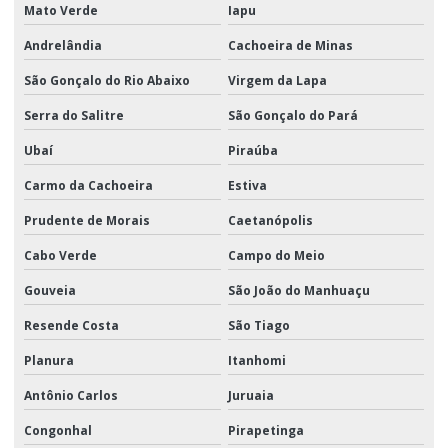
Mato Verde
Iapu
Andrelândia
Cachoeira de Minas
São Gonçalo do Rio Abaixo
Virgem da Lapa
Serra do Salitre
São Gonçalo do Pará
Ubaí
Piraúba
Carmo da Cachoeira
Estiva
Prudente de Morais
Caetanópolis
Cabo Verde
Campo do Meio
Gouveia
São João do Manhuaçu
Resende Costa
São Tiago
Planura
Itanhomi
Antônio Carlos
Juruaia
Congonhal
Pirapetinga