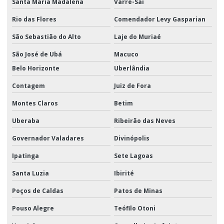
Santa Maria Madalena
Varre-Sai
Rio das Flores
Comendador Levy Gasparian
São Sebastião do Alto
Laje do Muriaé
São José de Ubá
Macuco
Belo Horizonte
Uberlândia
Contagem
Juiz de Fora
Montes Claros
Betim
Uberaba
Ribeirão das Neves
Governador Valadares
Divinópolis
Ipatinga
Sete Lagoas
Santa Luzia
Ibirité
Poços de Caldas
Patos de Minas
Pouso Alegre
Teófilo Otoni