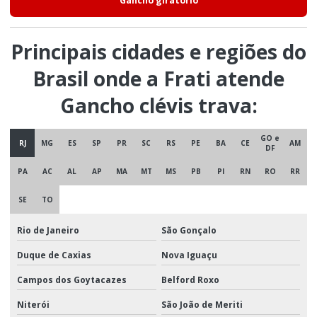
Gancho giratorio
Principais cidades e regiões do
Brasil onde a Frati atende
Gancho clévis trava:
GO e
RJ
MG
ES
SP
PR
SC
RS
PE
BA
CE
AM
DF
PA
AC
AL
AP
MA
MT
MS
PB
PI
RN
RO
RR
SE
TO
Rio de Janeiro
São Gonçalo
Duque de Caxias
Nova Iguaçu
Campos dos Goytacazes
Belford Roxo
Niterói
São João de Meriti