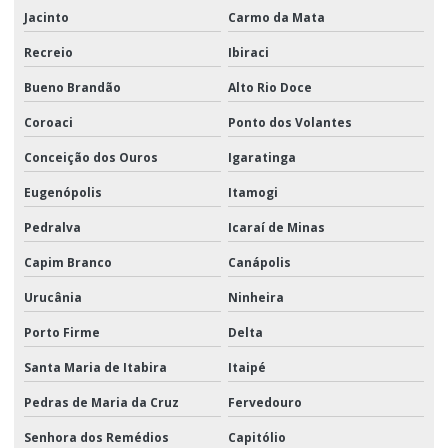
Jacinto
Carmo da Mata
Recreio
Ibiraci
Bueno Brandão
Alto Rio Doce
Coroaci
Ponto dos Volantes
Conceição dos Ouros
Igaratinga
Eugenópolis
Itamogi
Pedralva
Icaraí de Minas
Capim Branco
Canápolis
Urucânia
Ninheira
Porto Firme
Delta
Santa Maria de Itabira
Itaipé
Pedras de Maria da Cruz
Fervedouro
Senhora dos Remédios
Capitólio