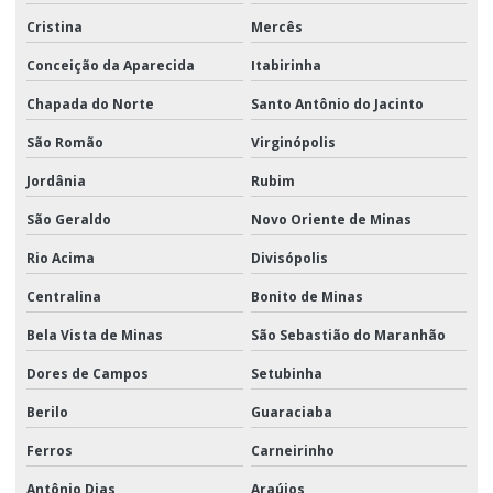
Cristina
Mercês
Conceição da Aparecida
Itabirinha
Chapada do Norte
Santo Antônio do Jacinto
São Romão
Virginópolis
Jordânia
Rubim
São Geraldo
Novo Oriente de Minas
Rio Acima
Divisópolis
Centralina
Bonito de Minas
Bela Vista de Minas
São Sebastião do Maranhão
Dores de Campos
Setubinha
Berilo
Guaraciaba
Ferros
Carneirinho
Antônio Dias
Araújos