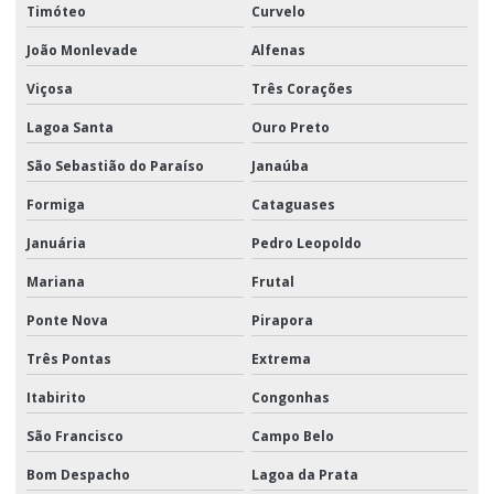
Timóteo
Curvelo
João Monlevade
Alfenas
Viçosa
Três Corações
Lagoa Santa
Ouro Preto
São Sebastião do Paraíso
Janaúba
Formiga
Cataguases
Januária
Pedro Leopoldo
Mariana
Frutal
Ponte Nova
Pirapora
Três Pontas
Extrema
Itabirito
Congonhas
São Francisco
Campo Belo
Bom Despacho
Lagoa da Prata