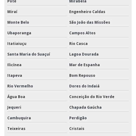
Poté
Mirabela
Miraí
Engenheiro Caldas
Monte Belo
São João das Missões
Ubaporanga
Campos Altos
Itatiaiuçu
Rio Casca
Santa Maria do Suaçuí
Lagoa Dourada
Ilicínea
Mar de Espanha
Itapeva
Bom Repouso
Rio Vermelho
Dores do Indaiá
Água Boa
Conceição do Rio Verde
Jequeri
Chapada Gaúcha
Cambuquira
Perdigão
Teixeiras
Cristais