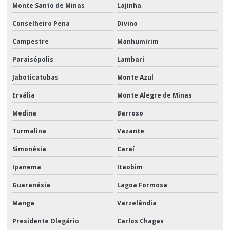
Monte Santo de Minas
Lajinha
Conselheiro Pena
Divino
Campestre
Manhumirim
Paraisópolis
Lambari
Jaboticatubas
Monte Azul
Ervália
Monte Alegre de Minas
Medina
Barroso
Turmalina
Vazante
Simonésia
Caraí
Ipanema
Itaobim
Guaranésia
Lagoa Formosa
Manga
Varzelândia
Presidente Olegário
Carlos Chagas