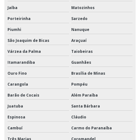
Jaíba
Matozinhos
Porteirinha
Sarzedo
Piumhi
Nanuque
São Joaquim de Bicas
Araçuaí
Várzea da Palma
Taiobeiras
Itamarandiba
Guanhães
Ouro Fino
Brasília de Minas
Carangola
Pompéu
Barão de Cocais
Além Paraíba
Juatuba
Santa Bárbara
Espinosa
Cláudio
Cambuí
Carmo do Paranaíba
Três Marias
Coromandel