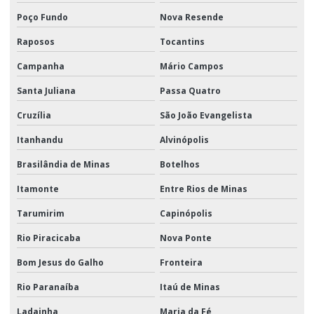
Poço Fundo
Nova Resende
Raposos
Tocantins
Campanha
Mário Campos
Santa Juliana
Passa Quatro
Cruzília
São João Evangelista
Itanhandu
Alvinópolis
Brasilândia de Minas
Botelhos
Itamonte
Entre Rios de Minas
Tarumirim
Capinópolis
Rio Piracicaba
Nova Ponte
Bom Jesus do Galho
Fronteira
Rio Paranaíba
Itaú de Minas
Ladainha
Maria da Fé