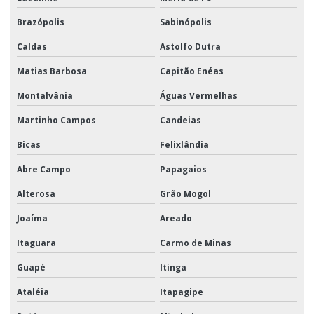
Brazópolis
Sabinópolis
Caldas
Astolfo Dutra
Matias Barbosa
Capitão Enéas
Montalvânia
Águas Vermelhas
Martinho Campos
Candeias
Bicas
Felixlândia
Abre Campo
Papagaios
Alterosa
Grão Mogol
Joaíma
Areado
Itaguara
Carmo de Minas
Guapé
Itinga
Ataléia
Itapagipe