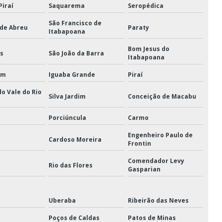
Piraí
Saquarema
Seropédica
rda linha de vida
São Francisco de
 de Abreu
Paraty
corda para pesca
Itabapoana
Bom Jesus do
orda trava quedas
is
São João da Barra
Itabapoana
nox
Gancho clévis trava
im
Iguaba Grande
Piraí
ncho olhal
Grampo leve
do Vale do Rio
Silva Jardim
Conceição de Macabu
x
Grampo pesado
Porciúncula
Carmo
t catraca cinta de amarração
Engenheiro Paulo de
Cardoso Moreira
Manilha curva pesada
Frontin
Comendador Levy
Manilha reta pesada
Rio das Flores
Gasparian
ox trava simples
 linha de vida
Uberaba
Ribeirão das Neves
Poços de Caldas
Patos de Minas
les
Olhal de suspensão