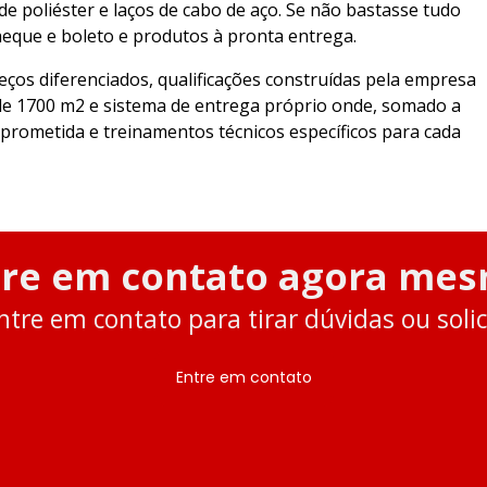
de poliéster e laços de cabo de aço. Se não bastasse tudo
Cinta tipo paraquedis
 cheque e boleto e produtos à pronta entrega.
Cintas 
eços diferenciados, qualificações construídas pela empresa
Cintas de ele
o de 1700 m2 e sistema de entrega próprio onde, somado a
prometida e treinamentos técnicos específicos para cada
Cintas 
Cintas de poliester p
Cintas de poliester text
tre em contato agora mes
Conjunto 
Conjunto de a
ntre em contato para tirar dúvidas ou sol
Conjunto de
Entre em contato
Conjunto de
Conjunto de amarraçã
pla