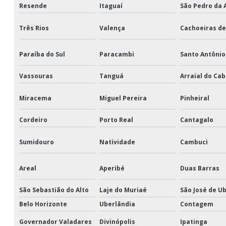
Resende
Itaguaí
São Pedro da 
Três Rios
Valença
Cachoeiras d
Paraíba do Sul
Paracambi
Santo Antônio
Vassouras
Tanguá
Arraial do Ca
Miracema
Miguel Pereira
Pinheiral
Cordeiro
Porto Real
Cantagalo
Sumidouro
Natividade
Cambuci
Areal
Aperibé
Duas Barras
São Sebastião do Alto
Laje do Muriaé
São José de U
Belo Horizonte
Uberlândia
Contagem
Governador Valadares
Divinópolis
Ipatinga