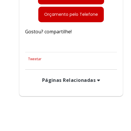
Cabo para guindaste
ida
Cabo nautico
Orçamento pelo Telefone
marração de carga
Gostou? compartilhe!
xa
Catraca cinta de carga
inta elevação de carga
ixação de carga
Tweetar
ster para amarração
Páginas Relacionadas
para amarração de carga
iéster para carga
 para elevação de carga
o
Cinta de poliéster valor
Cinta sling branca