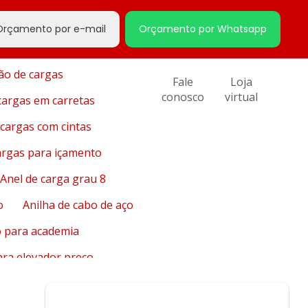
ixação de cabo de aço
Orçamento por e-mail
Orçamento por Whatsapp
Alicates para cortar aço
ão de cargas
Fale
Loja
conosco
virtual
cargas em carretas
cargas com cintas
argas para içamento
Anel de carga grau 8
o
Anilha de cabo de aço
o para academia
ara elevador preço
 para elevadores