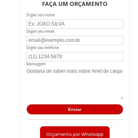
ecial para guindaste
FAÇA UM ORÇAMENTO
e aço fino
Digite seu nome
izado com alma de fibra
Digite seu email
galvanizado preço
e
Cabo de aço inox preço
Digite seu telefone
o linha de vida
Mensagem
 linha de vida preço
o plastificado
lastificado preço
Cabo de aço revestido pvc
Cabo para elevadores
ipamento academia
Orçamento por Whatsapp