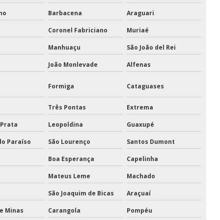
no
Barbacena
Araguari
nsão tipo parafuso
Coronel Fabriciano
Muriaé
pensão tipo porca
Manhuaçu
São João del Rei
gem
Polia oscilante
João Monlevade
Alfenas
Sapatilha para cabo de aço
Formiga
Cataguases
o de aço
Talhas manuais
Três Pontas
Extrema
ais de corrente
 Prata
Leopoldina
Guaxupé
eco
Troles manuais
do Paraíso
São Lourenço
Santos Dumont
Boa Esperança
Capelinha
Mateus Leme
Machado
São Joaquim de Bicas
Araçuaí
de Minas
Carangola
Pompéu