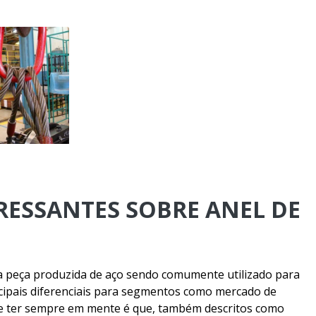
Cabo de aço esp
Cabo d
Cabo de aço galvan
Cabo de aço 
Cabo aço para guindast
Cabo de aç
Cabo de aço para
Cabo de aç
RESSANTES SOBRE ANEL DE
Cabo de aço p
Cabo de aço preço
Cabo de aço zincado
a peça produzida de aço sendo comumente utilizado para
cipais diferenciais para segmentos como mercado de
Cabo para equ
ue ter sempre em mente é que, também descritos como