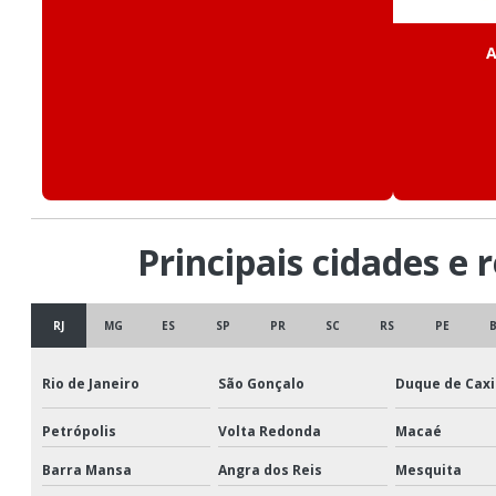
A
Principais cidades e 
RJ
MG
ES
SP
PR
SC
RS
PE
Rio de Janeiro
São Gonçalo
Duque de Caxi
Petrópolis
Volta Redonda
Macaé
Barra Mansa
Angra dos Reis
Mesquita