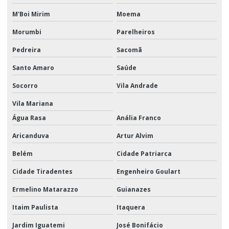
M'Boi Mirim
Moema
Kit catraca cinta de amarração
Morumbi
Parelheiros
Laço de cabo de aço
Pedreira
Sacomã
Manilha curva pesada
Santo Amaro
Saúde
Manilha inox
Socorro
Vila Andrade
Manilha reta pesada
Vila Mariana
Mosquetão inox trava simples
Água Rasa
Anália Franco
Mosquetão linha de vida
Aricanduva
Artur Alvim
Mosquetão trava simples
Belém
Cidade Patriarca
Olhal de suspensão
Cidade Tiradentes
Engenheiro Goulart
Olhal de suspensão tipo parafuso
Ermelino Matarazzo
Guianazes
Itaim Paulista
Itaquera
Olhal de suspensão tipo porca
Jardim Iguatemi
José Bonifácio
Placas de ancoragem