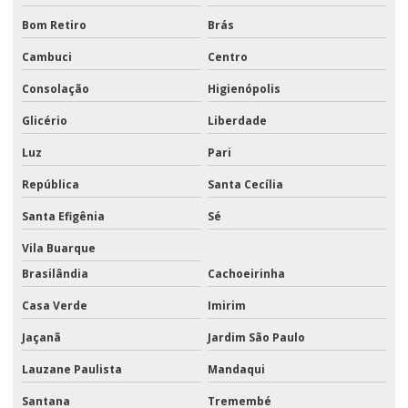
Corrente g8 elo
Bom Retiro
Brás
Corrente inoxidavel
Cambuci
Centro
Correntes galvanizadas
Consolação
Higienópolis
Correntes grau 8
Glicério
Liberdade
Destorcedor para cabo de aço
Luz
Pari
Elos de ligação
República
Santa Cecília
Empresa de cinta de poliéster
Santa Efigênia
Sé
Empresa de cinta de poliéster para amarração
Vila Buarque
Brasilândia
Cachoeirinha
Empresa de cinta de poliéster para carga
Casa Verde
Imirim
Empresa de conjunto de amarração
Jaçanã
Jardim São Paulo
Empresa de conjunto de amarração de cargas
Lauzane Paulista
Mandaqui
Esticador de cabo de aço
Santana
Tremembé