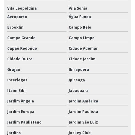
Fornecedor corda bombeiro
Vila Leopoldina
Vila Sonia
Aeroporto
Água Funda
Fornecedor corda linha de vida
Brooklin
Campo Belo
Fornecedor corda para pesca
Campo Grande
Campo Limpo
Fornecedor corda trava quedas
Capão Redondo
Cidade Ademar
Fornecedor manilha inox
Cidade Dutra
Cidade Jardim
Gancho clévis trava
Grajaú
Ibirapuera
Gancho giratorio
Interlagos
Ipiranga
Gancho olhal
Itaim Bibi
Jabaquara
Grampo leve
Jardim Ângela
Jardim América
Grampo leve inox
Jardim Europa
Jardim Paulista
Grampo pesado
Jardim Paulistano
Jardim São Luiz
Içamento de carga
Jardins
Jockey Club