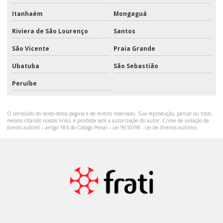
Itanhaém
Mongaguá
Riviera de São Lourenço
Santos
São Vicente
Praia Grande
Ubatuba
São Sebastião
Peruíbe
O conteúdo do texto desta página é de direito reservado. Sua reprodução, parcial ou total,
mesmo citando nossos links, é proibida sem a autorização do autor. Crime de violação de
direito autoral – artigo 184 do Código Penal –
Lei 9610/98 - Lei de direitos autorais
.