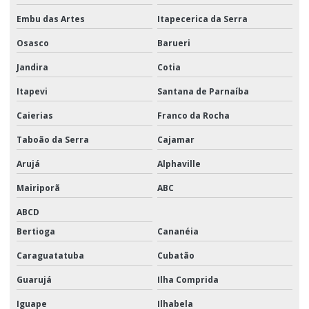
Embu das Artes
Itapecerica da Serra
Osasco
Barueri
Jandira
Cotia
Itapevi
Santana de Parnaíba
Caierias
Franco da Rocha
Taboão da Serra
Cajamar
Arujá
Alphaville
Mairiporã
ABC
ABCD
Bertioga
Cananéia
Caraguatatuba
Cubatão
Guarujá
Ilha Comprida
Iguape
Ilhabela