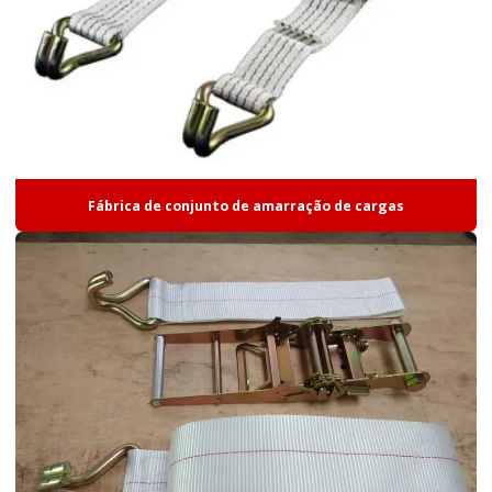
Cinta sling branca
Cinta tipo paraquedista
Cintas de amarração
Cintas de elevação
Cintas de elevação e amarração
Fábrica de conjunto de amarração de cargas
Cintas de poliester
Cintas de poliester para movimentação de cargas
Cintas de poliester textil
Comprar corda 12mm
Conjunto de amarração
Conjunto de amarração de cargas
Conjunto de amarração preço