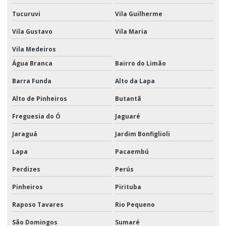
Esticador leve
Tucuruvi
Vila Guilherme
Esticador pesado
Vila Gustavo
Vila Maria
Fábrica de cinta de poliéster
Vila Medeiros
Água Branca
Bairro do Limão
Fábrica de cinta de poliéster para amarração
Barra Funda
Alto da Lapa
Fábrica de cinta de poliéster para carga
Alto de Pinheiros
Butantã
Fábrica de conjunto de amarração
Freguesia do Ó
Jaguaré
Fábrica de conjunto de amarração de cargas
Jaraguá
Jardim Bonfiglioli
Fabricante de cinta de poliéster
Lapa
Pacaembú
Fabricante de cinta de poliéster para amarração
Perdizes
Perús
Fabricante de cinta de poliéster para carga
Pinheiros
Pirituba
Fabricante de conjunto de amarração
Raposo Tavares
Rio Pequeno
Fabricante de conjunto de amarração de cargas
São Domingos
Sumaré