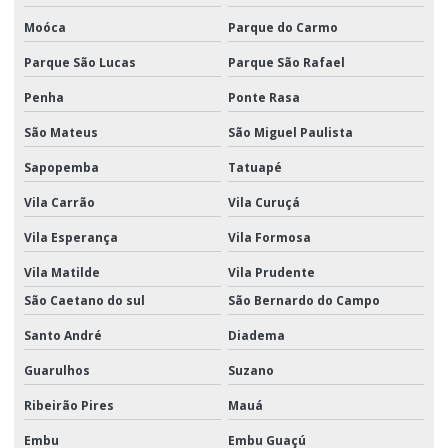
Moóca
Parque do Carmo
Polia oscilante
Parque São Lucas
Parque São Rafael
Rolinho de exercícios
Penha
Ponte Rasa
Sapatilha para cabo de aço
São Mateus
São Miguel Paulista
Sapatilha leve para cabo de aço
Sapopemba
Tatuapé
Talhas manuais
Vila Carrão
Vila Curuçá
Talhas manuais de corrente
Vila Esperança
Vila Formosa
Talhas manuais preco
Vila Matilde
Vila Prudente
São Caetano do sul
São Bernardo do Campo
Troles manuais
Santo André
Diadema
Guarulhos
Suzano
Ribeirão Pires
Mauá
Embu
Embu Guaçú