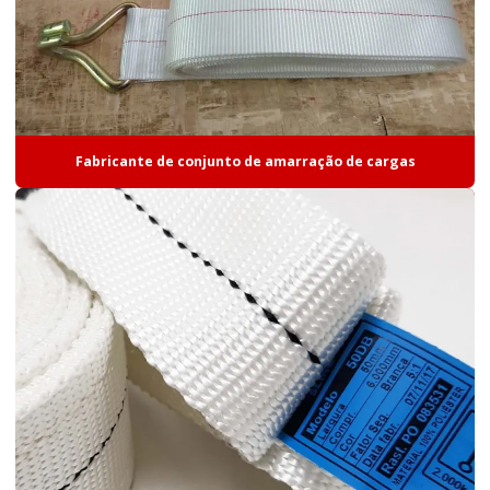
Cabo de aço plastificado
Cabo de aço plastificado preço
Cabo de aço preço
Cabo de aço revestido pvc
Fabricante de conjunto de amarração de cargas
Cabo de aço zincado
Cabo para elevadores
Cabo para equipamento academia
Cabo de guincho
Cabo para guindaste
Cabo linha de vida
Cabo nautico
Catraca de amarração de carga