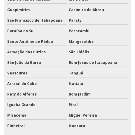
Guapimirim
Casimiro de Abreu
São Francisco de Itabapoana
Paraty
Paraíba do Sul
Paracambi
Santo Antônio de Pádua
Mangaratiba
Armação dos Búzios
São Fidélis
São João da Barra
Bom Jesus do Itabapoana
Vassouras
Tanguá
Arraial do Cabo
Itatiaia
Paty do Alferes
Bom Jardim
Iguaba Grande
Piraí
Miracema
Miguel Pereira
Pinheiral
Itaocara