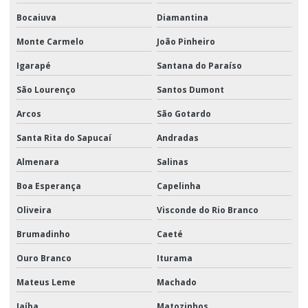
Bocaiuva
Diamantina
Monte Carmelo
João Pinheiro
Igarapé
Santana do Paraíso
São Lourenço
Santos Dumont
Arcos
São Gotardo
Santa Rita do Sapucaí
Andradas
Almenara
Salinas
Boa Esperança
Capelinha
Oliveira
Visconde do Rio Branco
Brumadinho
Caeté
Ouro Branco
Iturama
Mateus Leme
Machado
Jaíba
Matozinhos