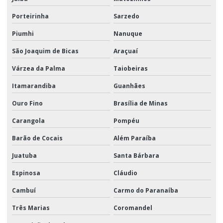
Porteirinha
Sarzedo
Piumhi
Nanuque
São Joaquim de Bicas
Araçuaí
Várzea da Palma
Taiobeiras
Itamarandiba
Guanhães
Ouro Fino
Brasília de Minas
Carangola
Pompéu
Barão de Cocais
Além Paraíba
Juatuba
Santa Bárbara
Espinosa
Cláudio
Cambuí
Carmo do Paranaíba
Três Marias
Coromandel