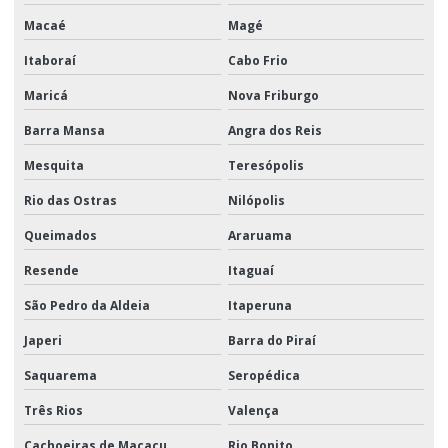
Macaé
Magé
Itaboraí
Cabo Frio
Maricá
Nova Friburgo
Barra Mansa
Angra dos Reis
Mesquita
Teresópolis
Rio das Ostras
Nilópolis
Queimados
Araruama
Resende
Itaguaí
São Pedro da Aldeia
Itaperuna
Japeri
Barra do Piraí
Saquarema
Seropédica
Três Rios
Valença
Cachoeiras de Macacu
Rio Bonito