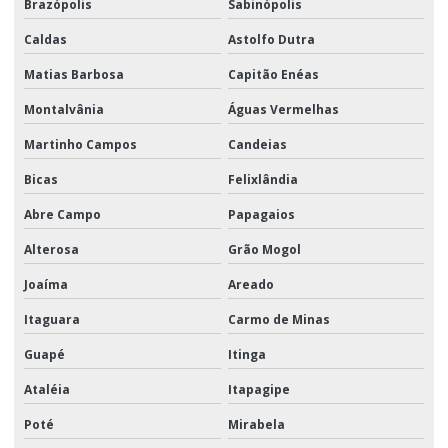
Brazópolis
Sabinópolis
Caldas
Astolfo Dutra
Matias Barbosa
Capitão Enéas
Montalvânia
Águas Vermelhas
Martinho Campos
Candeias
Bicas
Felixlândia
Abre Campo
Papagaios
Alterosa
Grão Mogol
Joaíma
Areado
Itaguara
Carmo de Minas
Guapé
Itinga
Ataléia
Itapagipe
Poté
Mirabela