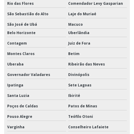
Rio das Flores
Comendador Levy Gasparian
São Sebastião do Alto
Laje do Muriaé
São José de Ubá
Macuco
Belo Horizonte
Uberlândia
Contagem
Juiz de Fora
Montes Claros
Betim
Uberaba
Ribeirão das Neves
Governador Valadares
Divinópolis
Ipatinga
Sete Lagoas
Santa Luzia
Ibirité
Poços de Caldas
Patos de Minas
Pouso Alegre
Teófilo Otoni
Varginha
Conselheiro Lafaiete