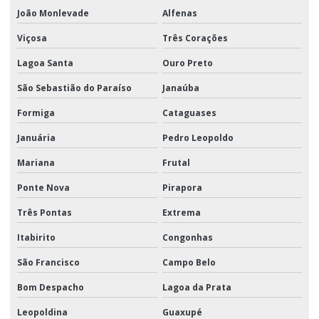
João Monlevade
Alfenas
Viçosa
Três Corações
Lagoa Santa
Ouro Preto
São Sebastião do Paraíso
Janaúba
Formiga
Cataguases
Januária
Pedro Leopoldo
Mariana
Frutal
Ponte Nova
Pirapora
Três Pontas
Extrema
Itabirito
Congonhas
São Francisco
Campo Belo
Bom Despacho
Lagoa da Prata
Leopoldina
Guaxupé