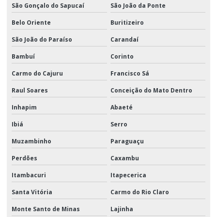
São Gonçalo do Sapucaí
São João da Ponte
Belo Oriente
Buritizeiro
São João do Paraíso
Carandaí
Bambuí
Corinto
Carmo do Cajuru
Francisco Sá
Raul Soares
Conceição do Mato Dentro
Inhapim
Abaeté
Ibiá
Serro
Muzambinho
Paraguaçu
Perdões
Caxambu
Itambacuri
Itapecerica
Santa Vitória
Carmo do Rio Claro
Monte Santo de Minas
Lajinha