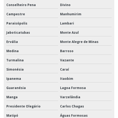
Conselheiro Pena
Divino
Campestre
Manhumirim
Paraisópolis
Lambari
Jaboticatubas
Monte Azul
Ervália
Monte Alegre de Minas
Medina
Barroso
Turmalina
Vazante
Simonésia
Caraí
Ipanema
Itaobim
Guaranésia
Lagoa Formosa
Manga
Varzelândia
Presidente Olegário
Carlos Chagas
Matipó
Águas Formosas