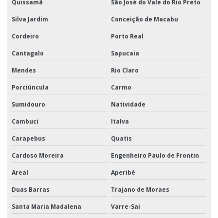
Quissamã
São José do Vale do Rio Preto
Silva Jardim
Conceição de Macabu
Cordeiro
Porto Real
Cantagalo
Sapucaia
Mendes
Rio Claro
Porciúncula
Carmo
Sumidouro
Natividade
Cambuci
Italva
Carapebus
Quatis
Cardoso Moreira
Engenheiro Paulo de Frontin
Areal
Aperibé
Duas Barras
Trajano de Moraes
Santa Maria Madalena
Varre-Sai