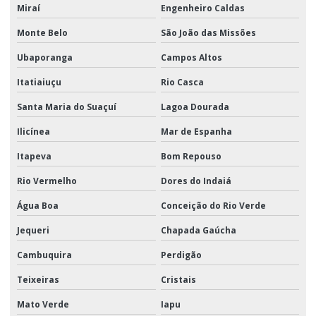
Miraí
Engenheiro Caldas
Monte Belo
São João das Missões
Ubaporanga
Campos Altos
Itatiaiuçu
Rio Casca
Santa Maria do Suaçuí
Lagoa Dourada
Ilicínea
Mar de Espanha
Itapeva
Bom Repouso
Rio Vermelho
Dores do Indaiá
Água Boa
Conceição do Rio Verde
Jequeri
Chapada Gaúcha
Cambuquira
Perdigão
Teixeiras
Cristais
Mato Verde
Iapu