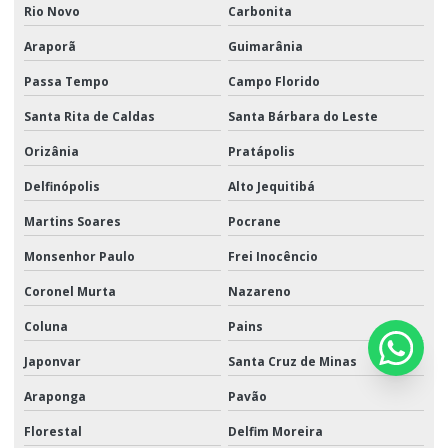
Rio Novo
Carbonita
Araporã
Guimarânia
Passa Tempo
Campo Florido
Santa Rita de Caldas
Santa Bárbara do Leste
Orizânia
Pratápolis
Delfinópolis
Alto Jequitibá
Martins Soares
Pocrane
Monsenhor Paulo
Frei Inocêncio
Coronel Murta
Nazareno
Coluna
Pains
Japonvar
Santa Cruz de Minas
Araponga
Pavão
Florestal
Delfim Moreira