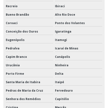
Recreio
Ibiraci
Bueno Brandão
Alto Rio Doce
Coroaci
Ponto dos Volantes
Conceição dos Ouros
Igaratinga
Eugenópolis
Itamogi
Pedralva
Icaraí de Minas
Capim Branco
Canápolis
Urucânia
Ninheira
Porto Firme
Delta
Santa Maria de Itabira
Itaipé
Pedras de Maria da Cruz
Fervedouro
Senhora dos Remédios
Capitólio
Cristina
Mercês