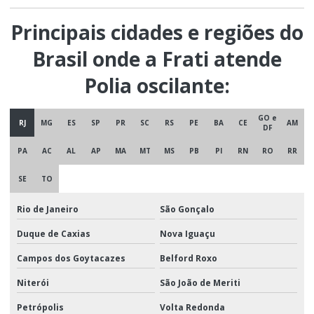
Principais cidades e regiões do
Brasil onde a Frati atende
Polia oscilante:
GO e
RJ
MG
ES
SP
PR
SC
RS
PE
BA
CE
AM
DF
PA
AC
AL
AP
MA
MT
MS
PB
PI
RN
RO
RR
SE
TO
Rio de Janeiro
São Gonçalo
Duque de Caxias
Nova Iguaçu
Campos dos Goytacazes
Belford Roxo
Niterói
São João de Meriti
Petrópolis
Volta Redonda