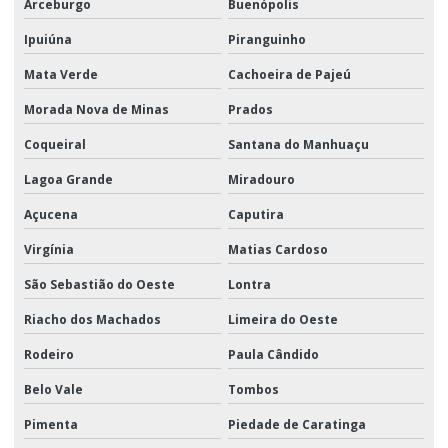
Arceburgo
Buenópolis
Ipuiúna
Piranguinho
Mata Verde
Cachoeira de Pajeú
Morada Nova de Minas
Prados
Coqueiral
Santana do Manhuaçu
Lagoa Grande
Miradouro
Açucena
Caputira
Virgínia
Matias Cardoso
São Sebastião do Oeste
Lontra
Riacho dos Machados
Limeira do Oeste
Rodeiro
Paula Cândido
Belo Vale
Tombos
Pimenta
Piedade de Caratinga