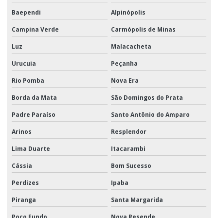
Baependi
Alpinópolis
Campina Verde
Carmópolis de Minas
Luz
Malacacheta
Urucuia
Peçanha
Rio Pomba
Nova Era
Borda da Mata
São Domingos do Prata
Padre Paraíso
Santo Antônio do Amparo
Arinos
Resplendor
Lima Duarte
Itacarambi
Cássia
Bom Sucesso
Perdizes
Ipaba
Piranga
Santa Margarida
Poço Fundo
Nova Resende