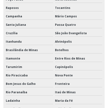
Raposos
Tocantins
Campanha
Mário Campos
Santa Juliana
Passa Quatro
Cruzília
São João Evangelista
Itanhandu
Alvinópolis
Brasilândia de Minas
Botelhos
Itamonte
Entre Rios de Minas
Tarumirim
Capinópolis
Rio Piracicaba
Nova Ponte
Bom Jesus do Galho
Fronteira
Rio Paranaíba
Itaú de Minas
Ladainha
Maria da Fé