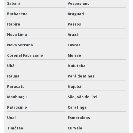
Sabará
Vespasiano
Barbacena
Araguari
Itabira
Passos
Nova Lima
Araxá
Nova Serrana
Lavras
Coronel Fabriciano
Muriaé
Ubá
Ituiutaba
Itaúna
Pará de Minas
Paracatu
Itajubá
Manhuaçu
São João del Rei
Patrocínio
Caratinga
Unaí
Esmeraldas
Timóteo
Curvelo