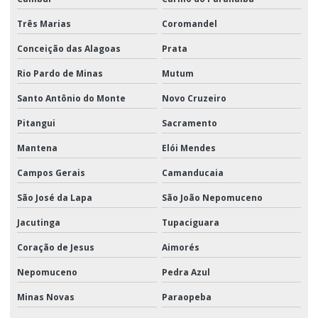
Três Marias
Coromandel
Conceição das Alagoas
Prata
Rio Pardo de Minas
Mutum
Santo Antônio do Monte
Novo Cruzeiro
Pitangui
Sacramento
Mantena
Elói Mendes
Campos Gerais
Camanducaia
São José da Lapa
São João Nepomuceno
Jacutinga
Tupaciguara
Coração de Jesus
Aimorés
Nepomuceno
Pedra Azul
Minas Novas
Paraopeba