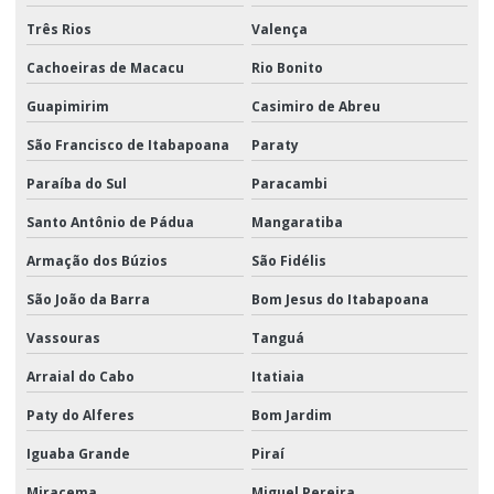
Três Rios
Valença
Cachoeiras de Macacu
Rio Bonito
Guapimirim
Casimiro de Abreu
São Francisco de Itabapoana
Paraty
Paraíba do Sul
Paracambi
Santo Antônio de Pádua
Mangaratiba
Armação dos Búzios
São Fidélis
São João da Barra
Bom Jesus do Itabapoana
Vassouras
Tanguá
Arraial do Cabo
Itatiaia
Paty do Alferes
Bom Jardim
Iguaba Grande
Piraí
Miracema
Miguel Pereira