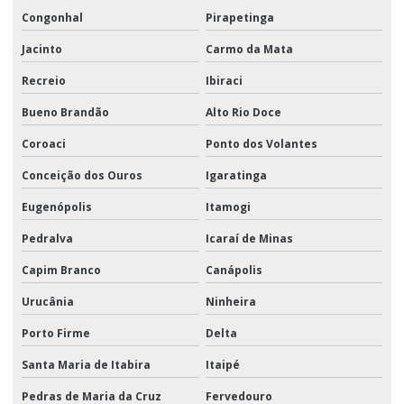
Congonhal
Pirapetinga
Jacinto
Carmo da Mata
Recreio
Ibiraci
Bueno Brandão
Alto Rio Doce
Coroaci
Ponto dos Volantes
Conceição dos Ouros
Igaratinga
Eugenópolis
Itamogi
Pedralva
Icaraí de Minas
Capim Branco
Canápolis
Urucânia
Ninheira
Porto Firme
Delta
Santa Maria de Itabira
Itaipé
Pedras de Maria da Cruz
Fervedouro