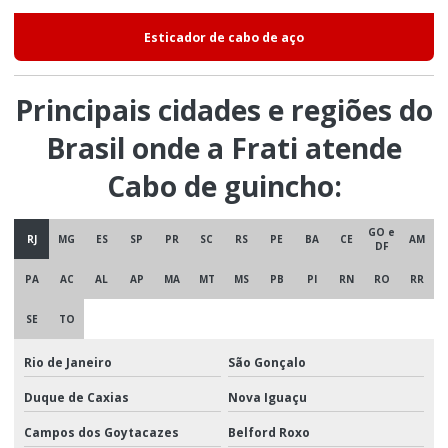
Esticador de cabo de aço
Principais cidades e regiões do
Brasil onde a Frati atende
Cabo de guincho:
GO e
RJ
MG
ES
SP
PR
SC
RS
PE
BA
CE
AM
DF
PA
AC
AL
AP
MA
MT
MS
PB
PI
RN
RO
RR
SE
TO
Rio de Janeiro
São Gonçalo
Duque de Caxias
Nova Iguaçu
Campos dos Goytacazes
Belford Roxo