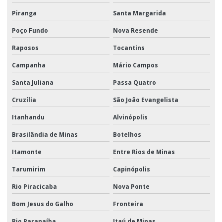
Piranga
Santa Margarida
Poço Fundo
Nova Resende
Raposos
Tocantins
Campanha
Mário Campos
Santa Juliana
Passa Quatro
Cruzília
São João Evangelista
Itanhandu
Alvinópolis
Brasilândia de Minas
Botelhos
Itamonte
Entre Rios de Minas
Tarumirim
Capinópolis
Rio Piracicaba
Nova Ponte
Bom Jesus do Galho
Fronteira
Rio Paranaíba
Itaú de Minas