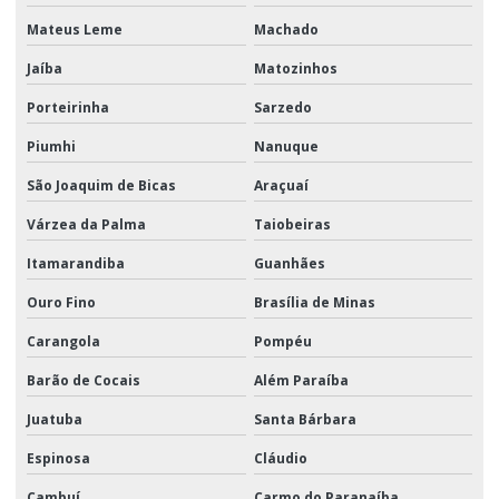
Mateus Leme
Machado
Jaíba
Matozinhos
Porteirinha
Sarzedo
Piumhi
Nanuque
São Joaquim de Bicas
Araçuaí
Várzea da Palma
Taiobeiras
Itamarandiba
Guanhães
Ouro Fino
Brasília de Minas
Carangola
Pompéu
Barão de Cocais
Além Paraíba
Juatuba
Santa Bárbara
Espinosa
Cláudio
Cambuí
Carmo do Paranaíba