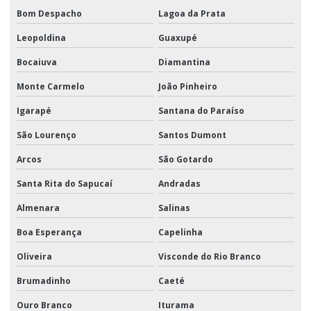
Bom Despacho
Lagoa da Prata
Leopoldina
Guaxupé
Bocaiuva
Diamantina
Monte Carmelo
João Pinheiro
Igarapé
Santana do Paraíso
São Lourenço
Santos Dumont
Arcos
São Gotardo
Santa Rita do Sapucaí
Andradas
Almenara
Salinas
Boa Esperança
Capelinha
Oliveira
Visconde do Rio Branco
Brumadinho
Caeté
Ouro Branco
Iturama