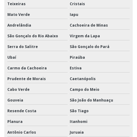
Teixeiras
Cristais
Mato Verde
Iapu
Andrelândia
Cachoeira de Minas
São Gonçalo do Rio Abaixo
Virgem da Lapa
Serra do Salitre
São Gonçalo do Pará
Ubaí
Piraúba
Carmo da Cachoeira
Estiva
Prudente de Morais
Caetanópolis
Cabo Verde
Campo do Meio
Gouveia
São João do Manhuaçu
Resende Costa
São Tiago
Planura
Itanhomi
Antônio Carlos
Juruaia