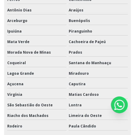
Antônio Dias
Araújos
Arceburgo
Buenópolis
Ipuiúna
Piranguinho
Mata Verde
Cachoeira de Pajeú
Morada Nova de Minas
Prados
Coqueiral
Santana do Manhuaçu
Lagoa Grande
Miradouro
Açucena
Caputira
Virgínia
Matias Cardoso
São Sebastião do Oeste
Lontra
Riacho dos Machados
Limeira do Oeste
Rodeiro
Paula Cândido