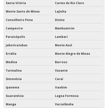
Santa Vitória
Carmo do Rio Claro
Monte Santo de Minas
Lajinha
Conselheiro Pena
Divino
Campestre
Manhumirim
Paraisópolis
Lambari
Jaboticatubas
Monte Azul
Ervália
Monte Alegre de Minas
Medina
Barroso
Turmalina
Vazante
Simonésia
Caraí
Ipanema
Itaobim
Guaranésia
Lagoa Formosa
Manga
Varzelândia