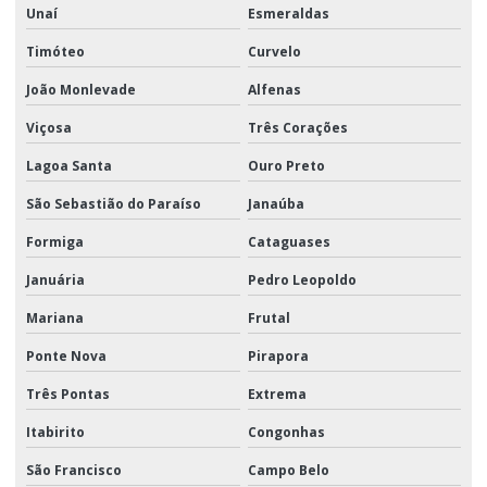
Unaí
Esmeraldas
Timóteo
Curvelo
João Monlevade
Alfenas
Viçosa
Três Corações
Lagoa Santa
Ouro Preto
São Sebastião do Paraíso
Janaúba
Formiga
Cataguases
Januária
Pedro Leopoldo
Mariana
Frutal
Ponte Nova
Pirapora
Três Pontas
Extrema
Itabirito
Congonhas
São Francisco
Campo Belo