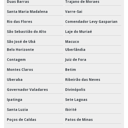
Duas Barras
Trajano de Moraes
Santa Maria Madalena
Varre-Sai
Rio das Flores
Comendador Levy Gasparian
São Sebastião do Alto
Laje do Muriaé
São José de Ubá
Macuco
Belo Horizonte
Uberlândia
Contagem
Juiz de Fora
Montes Claros
Betim
Uberaba
Ribeirão das Neves
Governador Valadares
Divinópolis
Ipatinga
Sete Lagoas
Santa Luzia
Ibirité
Poços de Caldas
Patos de Minas