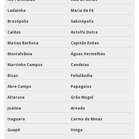
Ladainha
Maria da Fé
Brazópolis
Sabinópolis
Caldas
Astolfo Dutra
Matias Barbosa
Capitão Enéas
Montalvânia
Águas Vermelhas
Martinho Campos
Candeias
Bicas
Felixlândia
Abre Campo
Papagaios
Alterosa
Grão Mogol
Joaíma
Areado
Itaguara
Carmo de Minas
Guapé
Itinga