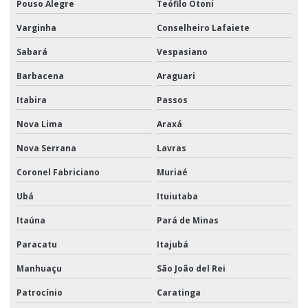
Pouso Alegre
Teófilo Otoni
Varginha
Conselheiro Lafaiete
Sabará
Vespasiano
Barbacena
Araguari
Itabira
Passos
Nova Lima
Araxá
Nova Serrana
Lavras
Coronel Fabriciano
Muriaé
Ubá
Ituiutaba
Itaúna
Pará de Minas
Paracatu
Itajubá
Manhuaçu
São João del Rei
Patrocínio
Caratinga