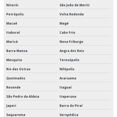
Niterói
São João de Meriti
Petrópolis
Volta Redonda
Macaé
Magé
Itaboraí
Cabo Frio
Maricá
Nova Friburgo
Barra Mansa
Angra dos Reis
Mesquita
Teresópolis
Rio das Ostras
Nilópolis
Queimados
Araruama
Resende
Itaguaí
São Pedro da Aldeia
Itaperuna
Japeri
Barra do Piraí
Saquarema
Seropédica