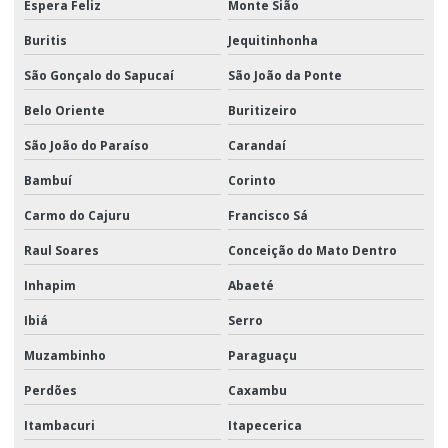
Espera Feliz
Monte Sião
Buritis
Jequitinhonha
São Gonçalo do Sapucaí
São João da Ponte
Belo Oriente
Buritizeiro
São João do Paraíso
Carandaí
Bambuí
Corinto
Carmo do Cajuru
Francisco Sá
Raul Soares
Conceição do Mato Dentro
Inhapim
Abaeté
Ibiá
Serro
Muzambinho
Paraguaçu
Perdões
Caxambu
Itambacuri
Itapecerica