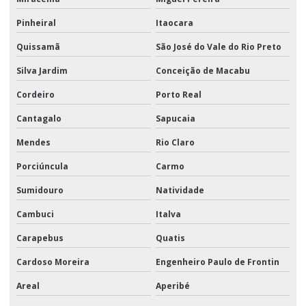
Pinheiral
Itaocara
Quissamã
São José do Vale do Rio Preto
Silva Jardim
Conceição de Macabu
Cordeiro
Porto Real
Cantagalo
Sapucaia
Mendes
Rio Claro
Porciúncula
Carmo
Sumidouro
Natividade
Cambuci
Italva
Carapebus
Quatis
Cardoso Moreira
Engenheiro Paulo de Frontin
Areal
Aperibé