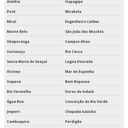
Ataléia
Itapagipe
Poté
Mirabela
Miraí
Engenheiro Caldas
Monte Belo
São João das Missões
Ubaporanga
Campos Altos
Itatiaiuçu
Rio Casca
Santa Maria do Suaçuí
Lagoa Dourada
Ilicínea
Mar de Espanha
Itapeva
Bom Repouso
Rio Vermelho
Dores do Indaiá
Água Boa
Conceição do Rio Verde
Jequeri
Chapada Gaúcha
Cambuquira
Perdigão