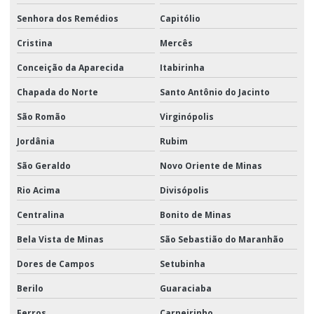
Senhora dos Remédios
Capitólio
Cristina
Mercês
Conceição da Aparecida
Itabirinha
Chapada do Norte
Santo Antônio do Jacinto
São Romão
Virginópolis
Jordânia
Rubim
São Geraldo
Novo Oriente de Minas
Rio Acima
Divisópolis
Centralina
Bonito de Minas
Bela Vista de Minas
São Sebastião do Maranhão
Dores de Campos
Setubinha
Berilo
Guaraciaba
Ferros
Carneirinho