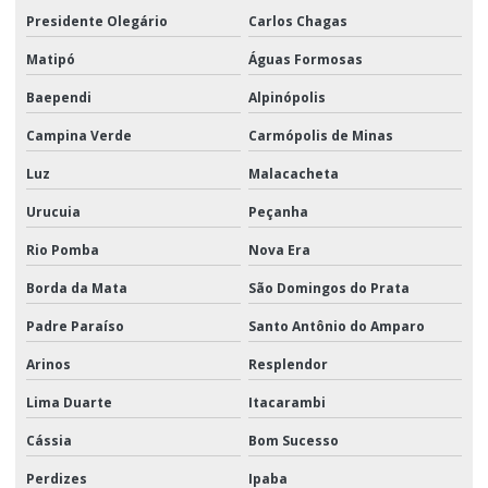
Presidente Olegário
Carlos Chagas
Matipó
Águas Formosas
Baependi
Alpinópolis
Campina Verde
Carmópolis de Minas
Luz
Malacacheta
Urucuia
Peçanha
Rio Pomba
Nova Era
Borda da Mata
São Domingos do Prata
Padre Paraíso
Santo Antônio do Amparo
Arinos
Resplendor
Lima Duarte
Itacarambi
Cássia
Bom Sucesso
Perdizes
Ipaba